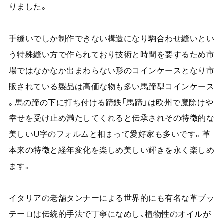
りました。
手縫いでしか制作できない構造になり駒合わせ縫いとい
う特殊縫い方で作られており技術と時間を要するため市
場ではなかなか出まわらない形のコインケースとなり市
販されている製品は高価な物も多い馬蹄型コインケース
。馬の蹄の下に打ち付ける蹄鉄「馬蹄」は欧州で魔除けや
幸せを受け止め満たしてくれると伝承されその特徴的な
美しいU字のフォルムと相まって愛好家も多いです。革
本来の特徴と経年変化を楽しめ美しい輝きを永く楽しめ
ます。
イタリアの老舗タンナーによる世界的にも有名な革ブッ
テーロは伝統的手法で丁寧になめし、植物性のオイルが