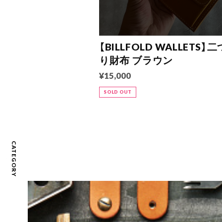
【BILLFOLD WALLETS】
り財布 ブラウン
¥15,000
SOLD OUT
CATEGORY