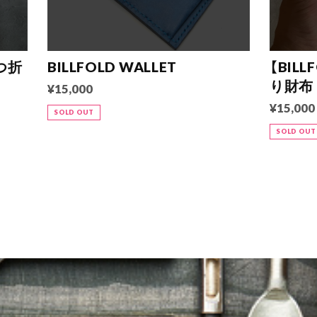
二つ折
BILLFOLD WALLET
【BIL
り財
¥15,000
¥15,000
SOLD OUT
SOLD OUT