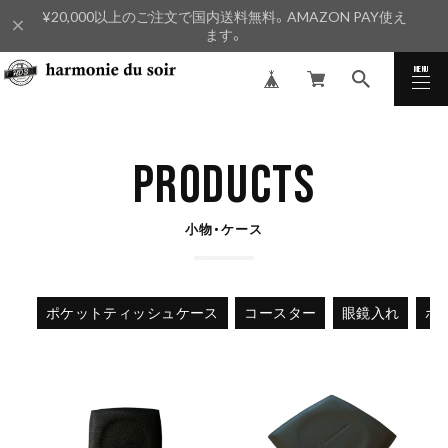
¥20,000以上のご注文で国内送料無料。AMAZON PAY使え
ます。
MENU
CLOSE
PRODUCTS
小物・ケース
ポケットティッシュケース
コースター
眼鏡入れ
ポ