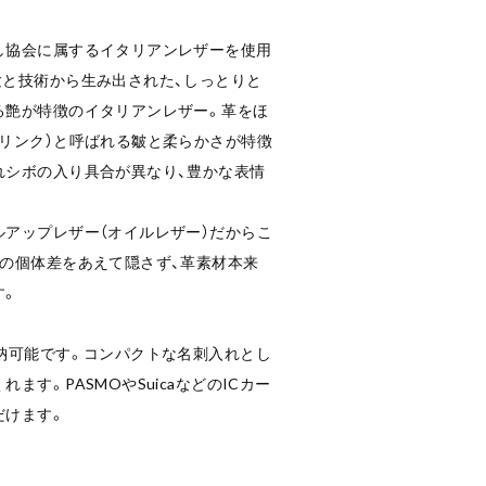
し協会に属するイタリアンレザーを使用
験と技術から生み出された、しっとりと
る艶が特徴のイタリアンレザー。革をほ
リンク）と呼ばれる皺と柔らかさが特徴
れシボの入り具合が異なり、豊かな表情
アップレザー（オイルレザー）だからこ
どの個体差をあえて隠さず、革素材本来
す。
納可能です。コンパクトな名刺入れとし
ます。PASMOやSuicaなどのICカー
だけます。