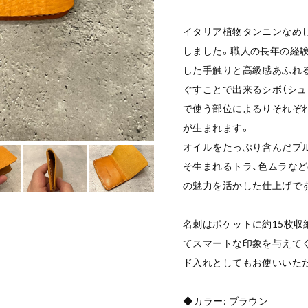
イタリア植物タンニンなめ
しました。職人の長年の経
した手触りと高級感あふれ
ぐすことで出来るシボ（シュ
で使う部位によるりそれぞ
が生まれます。
オイルをたっぷり含んだプル
そ生まれるトラ、色ムラな
の魅力を活かした仕上げで
名刺はポケットに約15枚収
てスマートな印象を与えてくれ
ド入れとしてもお使いいた
◆カラー: ブラウン