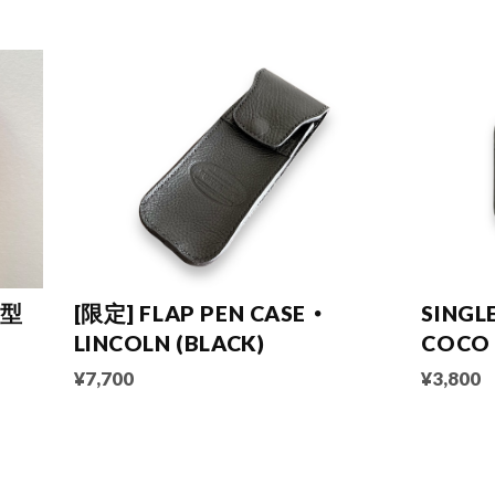
蹄型
[限定] FLAP PEN CASE ・
SINGL
LINCOLN (BLACK)
COCO 
¥7,700
¥3,800