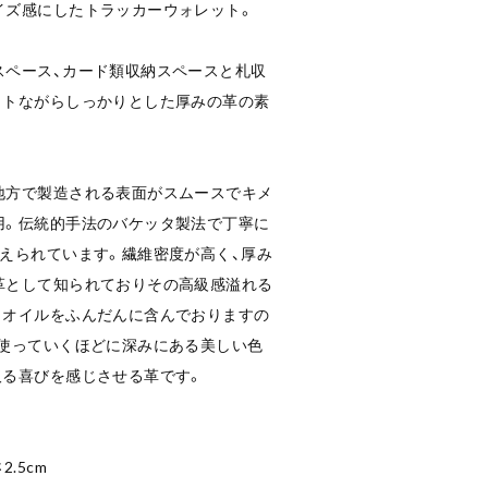
イズ感にしたトラッカーウォレット。
スペース、カード類収納スペースと札収
クトながらしっかりとした厚みの革の素
地方で製造される表面がスムースでキメ
用。伝統的手法のバケッタ製法で丁寧に
えられています。繊維密度が高く、厚み
革として知られておりその高級感溢れる
。オイルをふんだんに含んでおりますの
。使っていくほどに深みにある美しい色
取る喜びを感じさせる革です。
2.5cm